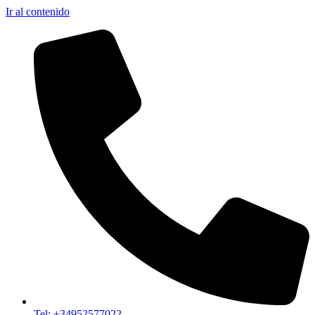
Ir al contenido
Tel: +34952577022