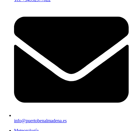
info@puertobenalmadena.es
Meteorología