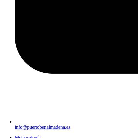
info@puertobenalmadena.es
Meteorología