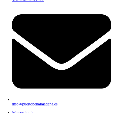
info@puertobenalmadena.es
Meteorología