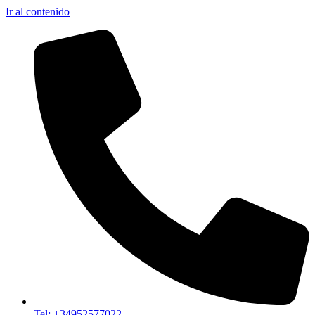
Ir al contenido
Tel: +34952577022