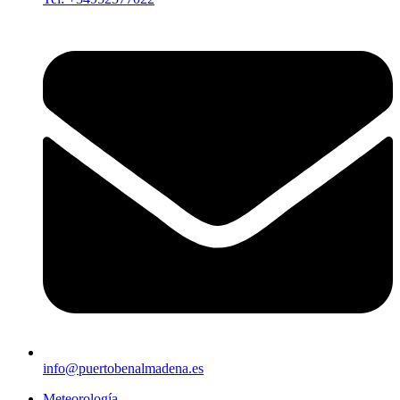
info@puertobenalmadena.es
Meteorología