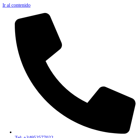
Ir al contenido
Tel: +34952577022