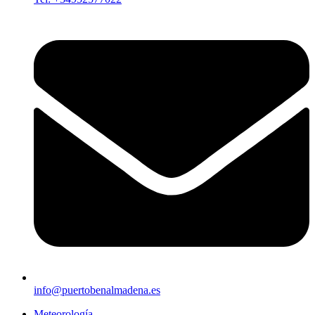
info@puertobenalmadena.es
Meteorología