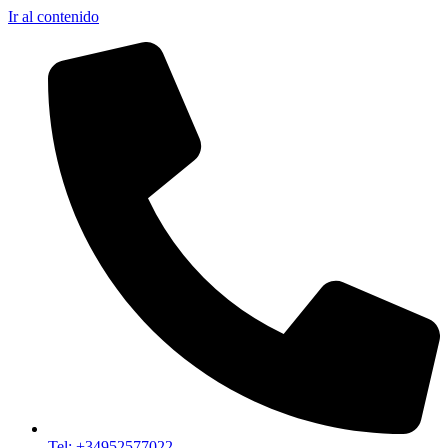
Ir al contenido
Tel: +34952577022