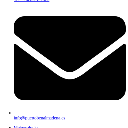
info@puertobenalmadena.es
Meteorología