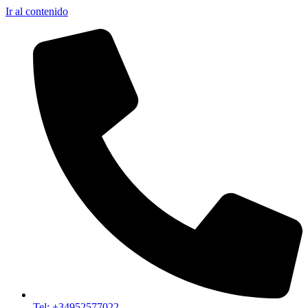
Ir al contenido
Tel: +34952577022