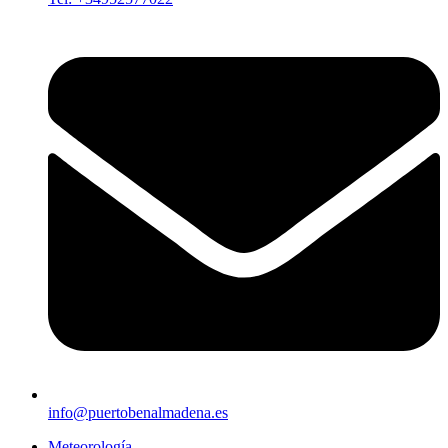
info@puertobenalmadena.es
Meteorología