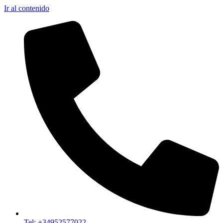
Ir al contenido
Tel: +34952577022