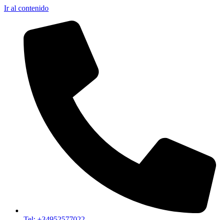
Ir al contenido
Tel: +34952577022