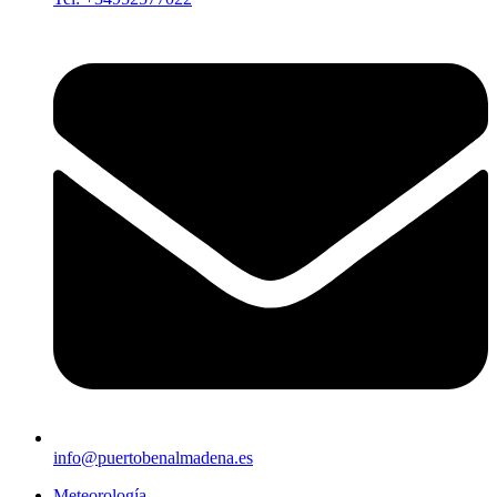
info@puertobenalmadena.es
Meteorología