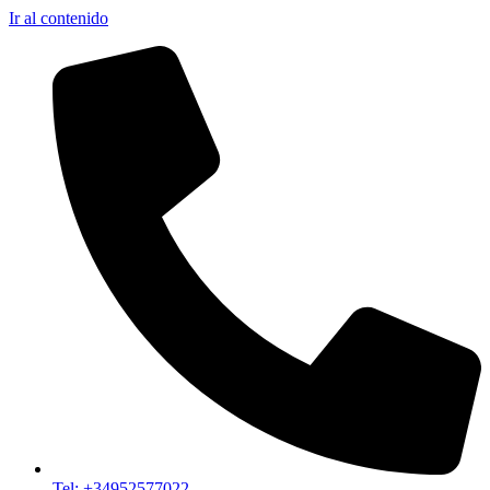
Ir al contenido
Tel: +34952577022