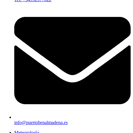
info@puertobenalmadena.es
Meteorología