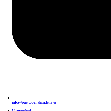
info@puertobenalmadena.es
Meteorología