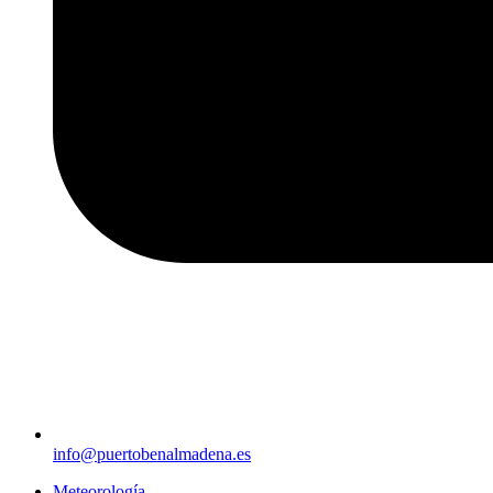
info@puertobenalmadena.es
Meteorología