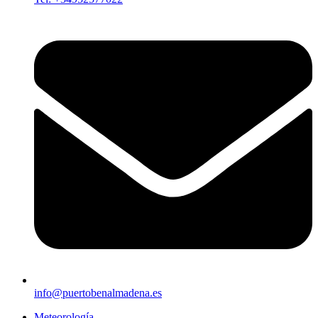
info@puertobenalmadena.es
Meteorología