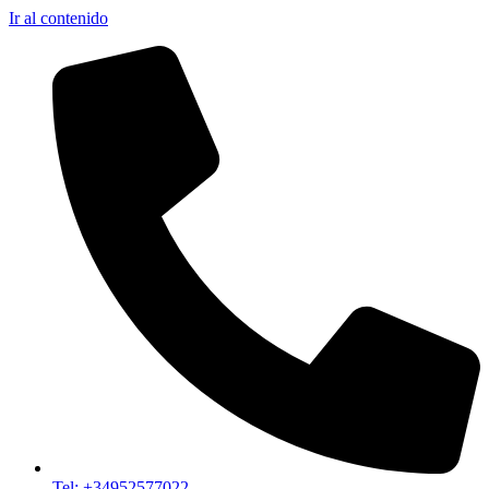
Ir al contenido
Tel: +34952577022