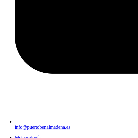
info@puertobenalmadena.es
Meteorología