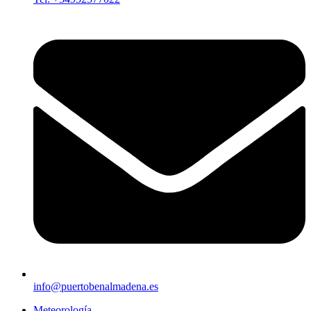
info@puertobenalmadena.es
Meteorología