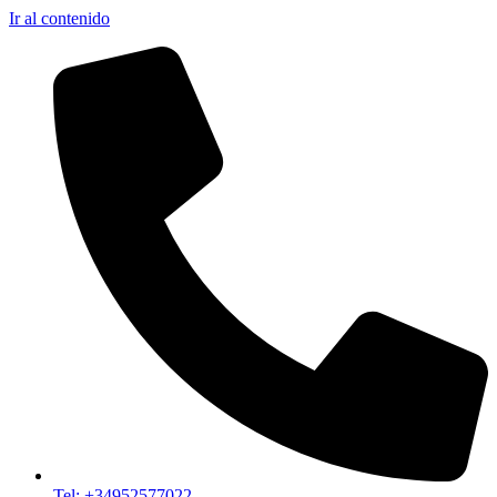
Ir al contenido
Tel: +34952577022