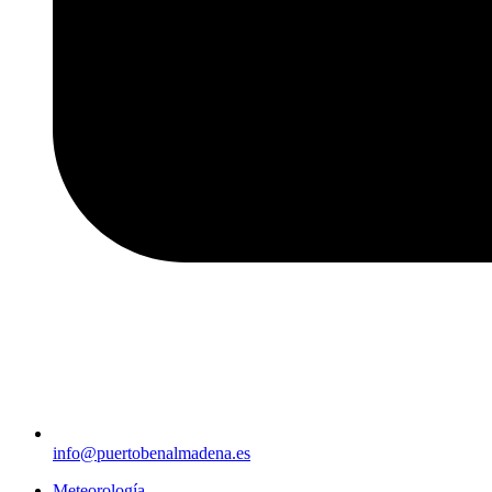
info@puertobenalmadena.es
Meteorología