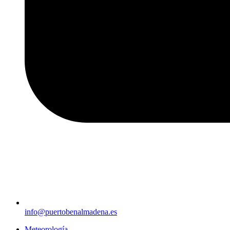
info@puertobenalmadena.es
Meteorología