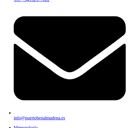
info@puertobenalmadena.es
Meteorología