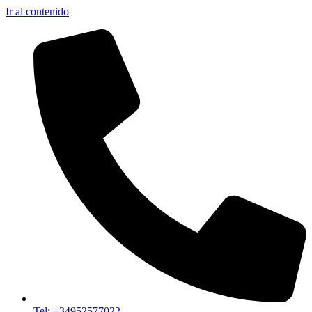
Ir al contenido
Tel: +34952577022