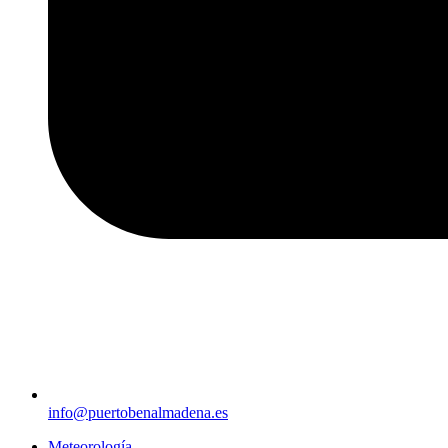
info@puertobenalmadena.es
Meteorología