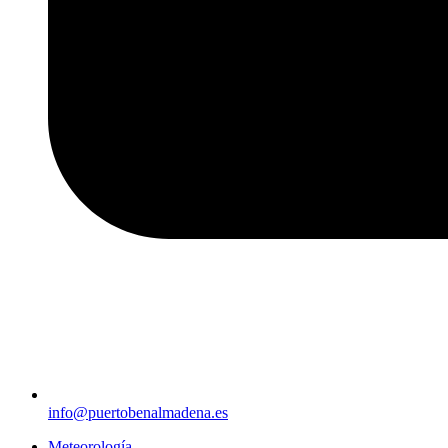
info@puertobenalmadena.es
Meteorología