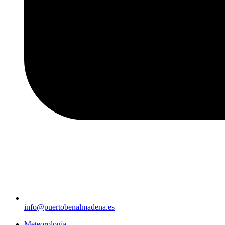
info@puertobenalmadena.es
Meteorología