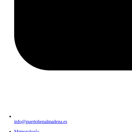
info@puertobenalmadena.es
Meteorología