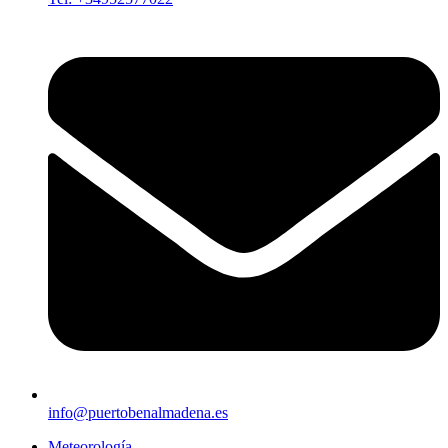
info@puertobenalmadena.es
Meteorología