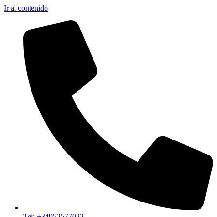
Ir al contenido
Tel: +34952577022