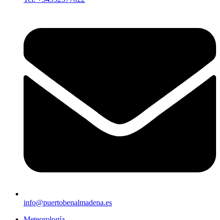
info@puertobenalmadena.es
Meteorología