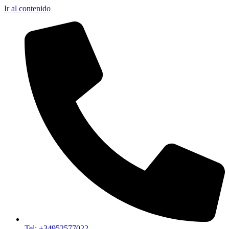
Ir al contenido
Tel: +34952577022