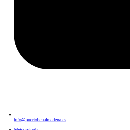
info@puertobenalmadena.es
Meteorología