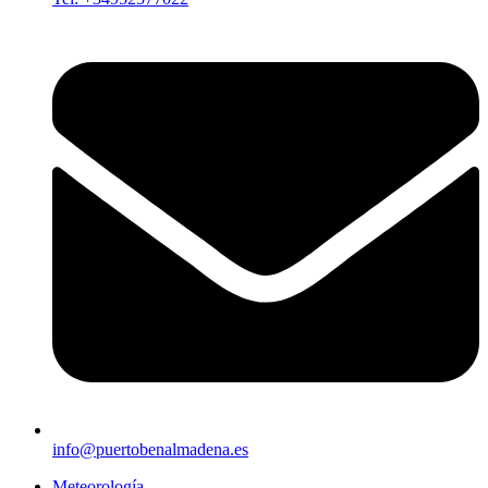
info@puertobenalmadena.es
Meteorología