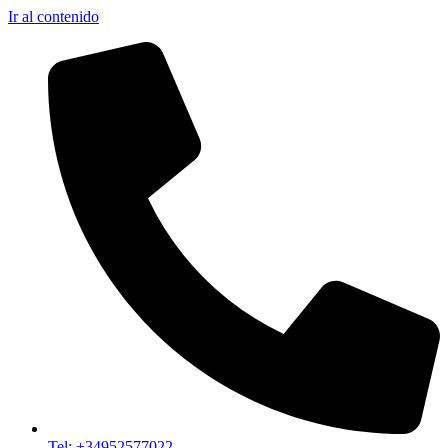
Ir al contenido
Tel: +34952577022