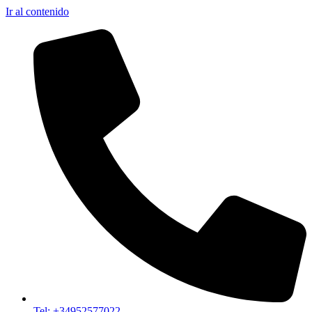
Ir al contenido
Tel: +34952577022