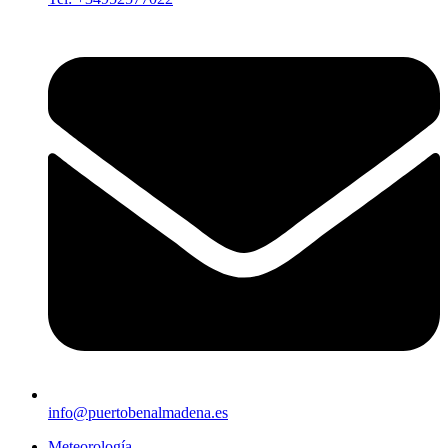
info@puertobenalmadena.es
Meteorología