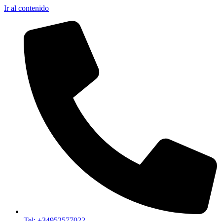
Ir al contenido
Tel: +34952577022