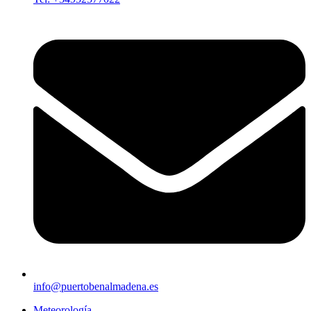
info@puertobenalmadena.es
Meteorología