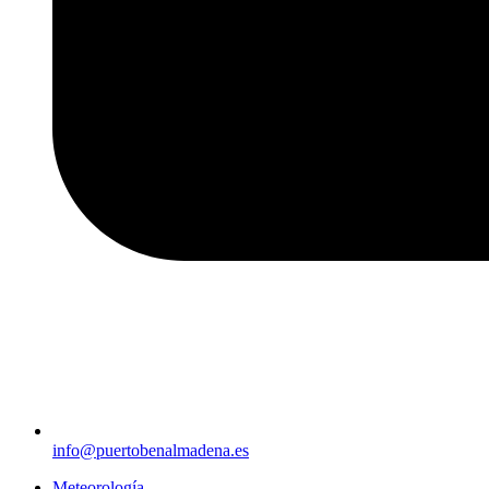
info@puertobenalmadena.es
Meteorología