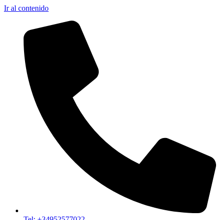
Ir al contenido
Tel: +34952577022