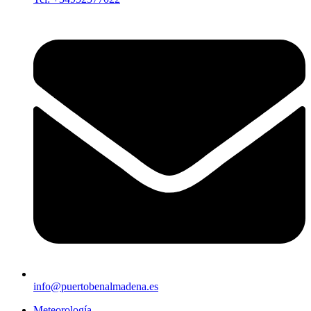
info@puertobenalmadena.es
Meteorología