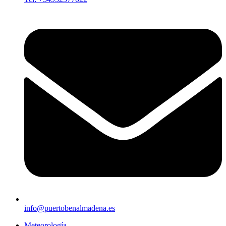
info@puertobenalmadena.es
Meteorología