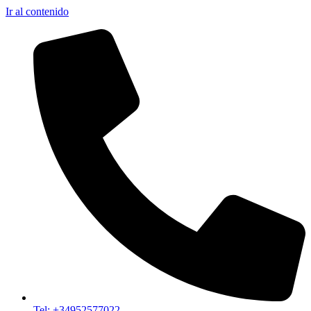
Ir al contenido
Tel: +34952577022