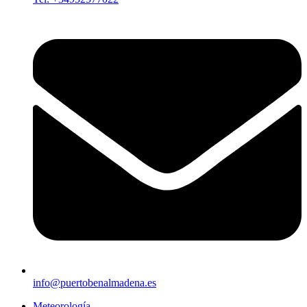
info@puertobenalmadena.es
Meteorología