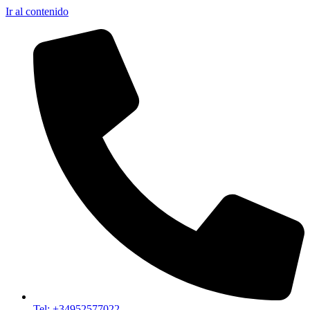
Ir al contenido
Tel: +34952577022