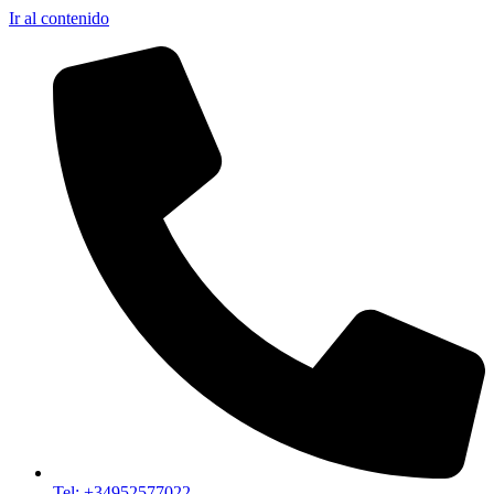
Ir al contenido
Tel: +34952577022