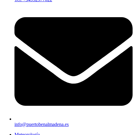
info@puertobenalmadena.es
Meteorología