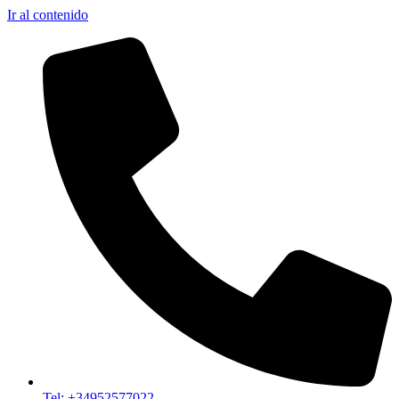
Ir al contenido
Tel: +34952577022