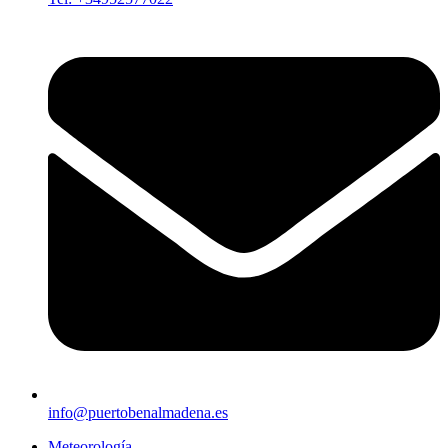
info@puertobenalmadena.es
Meteorología