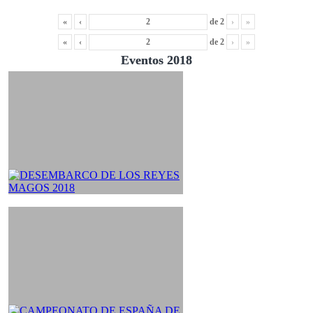
«
‹
de
2
›
»
«
‹
de
2
›
»
Eventos 2018