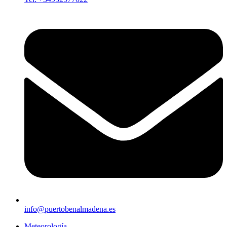
info@puertobenalmadena.es
Meteorología