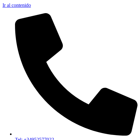
Ir al contenido
Tel: +34952577022