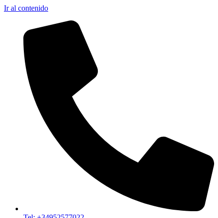
Ir al contenido
Tel: +34952577022