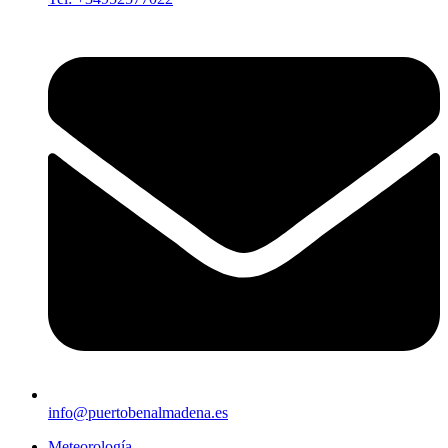
info@puertobenalmadena.es
Meteorología