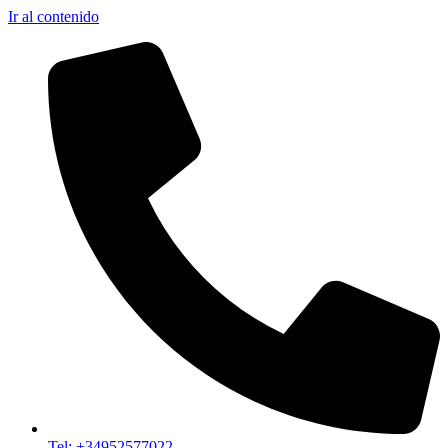
Ir al contenido
Tel: +34952577022