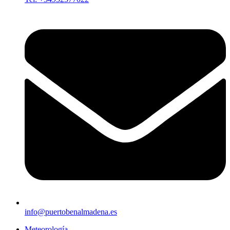
info@puertobenalmadena.es
Meteorología