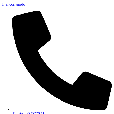
Ir al contenido
Tel: +34952577022