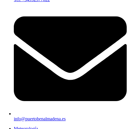
info@puertobenalmadena.es
Meteorología