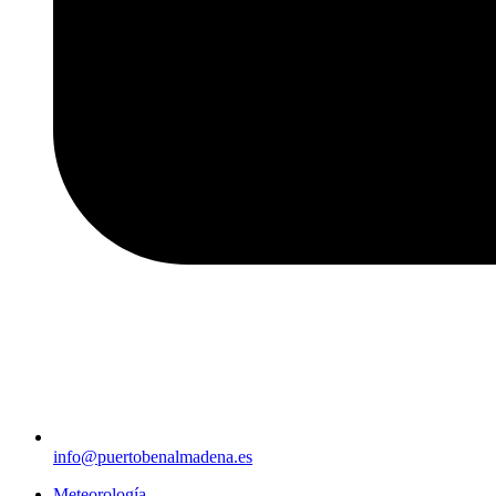
info@puertobenalmadena.es
Meteorología