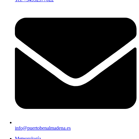
info@puertobenalmadena.es
Meteorología