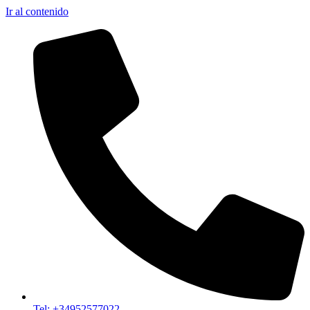
Ir al contenido
Tel: +34952577022