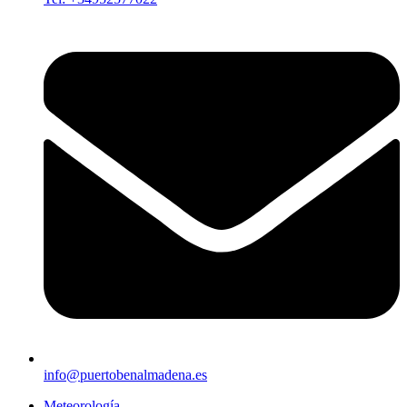
info@puertobenalmadena.es
Meteorología