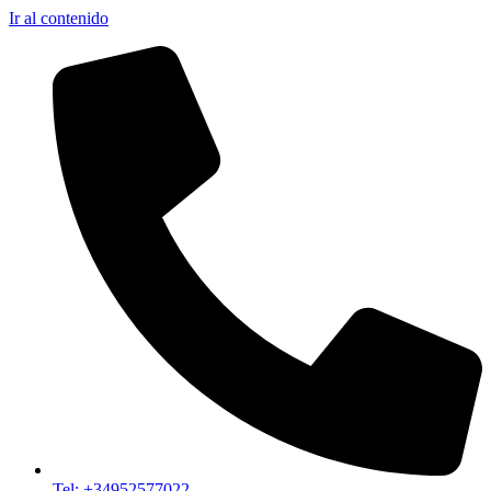
Ir al contenido
Tel: +34952577022