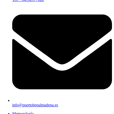
info@puertobenalmadena.es
Meteorología