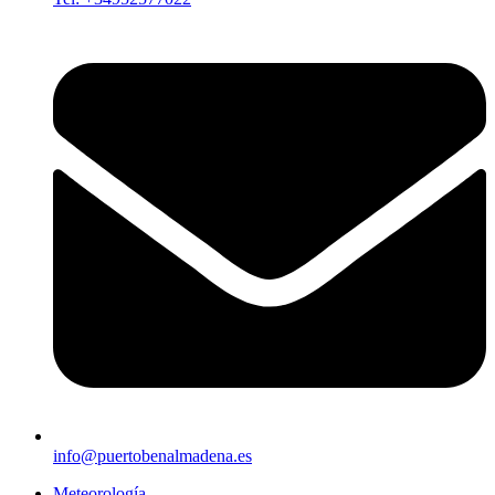
info@puertobenalmadena.es
Meteorología