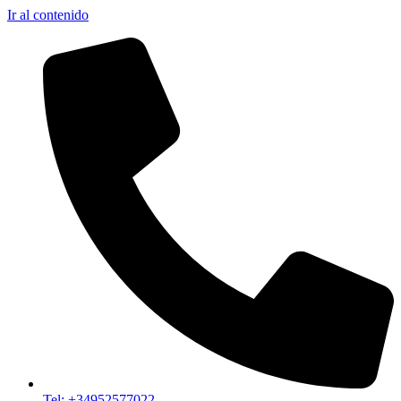
Ir al contenido
Tel: +34952577022