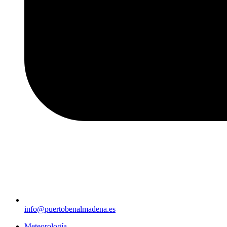
info@puertobenalmadena.es
Meteorología