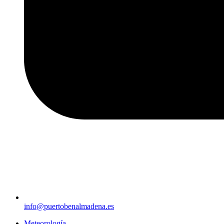
info@puertobenalmadena.es
Meteorología