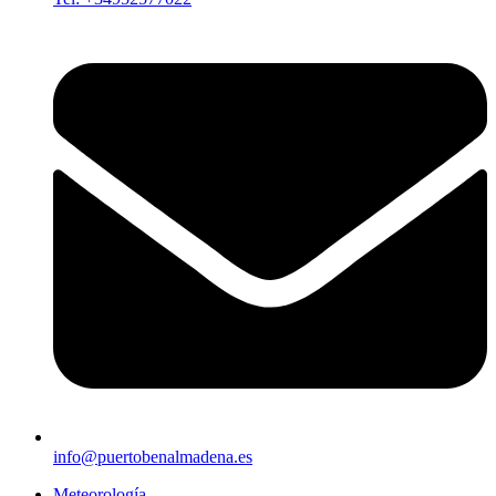
info@puertobenalmadena.es
Meteorología