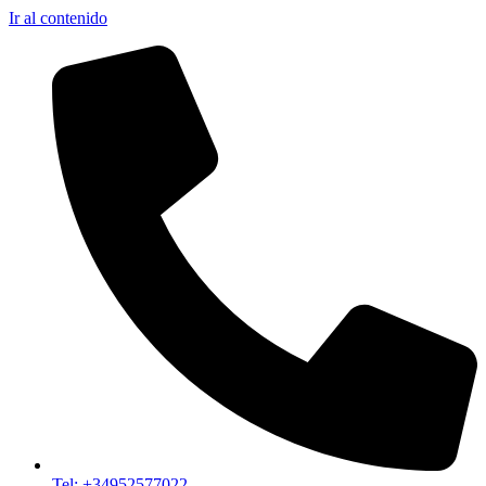
Ir al contenido
Tel: +34952577022