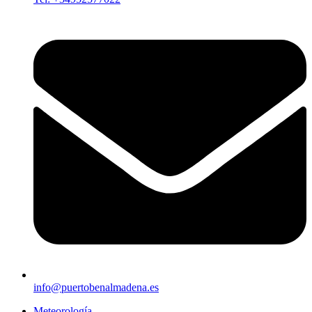
info@puertobenalmadena.es
Meteorología