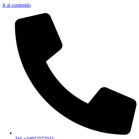
Ir al contenido
Tel: +34952577022