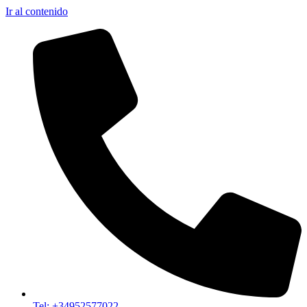
Ir al contenido
Tel: +34952577022