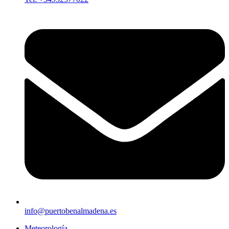
info@puertobenalmadena.es
Meteorología