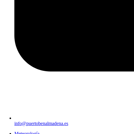
info@puertobenalmadena.es
Meteorología