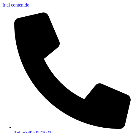
Ir al contenido
Tel: +34952577022