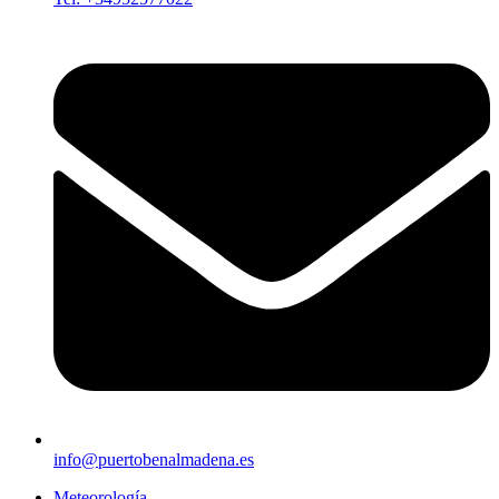
info@puertobenalmadena.es
Meteorología