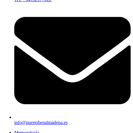
info@puertobenalmadena.es
Meteorología