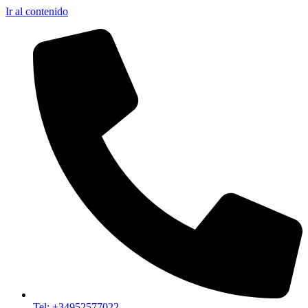
Ir al contenido
Tel: +34952577022